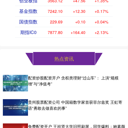
创业板指
3563.12
+47.56
+1.35%
基金指数
7242.10
+12.30
+0.17%
国债指数
229.69
+0.10
+0.04%
期指IC0
7877.80
+164.40
+2.13%
热点资讯
配资炒股配资开户 含权类理财“过山车”： 上演“规模
增”与“净值考”
贵州股票配资公司 中国籍数学家首获菲尔兹奖 王虹寄
语“勇敢去做喜欢的事”
免费配资开户 王祖贤大学旧照刷屏，同学爆料：她素颜