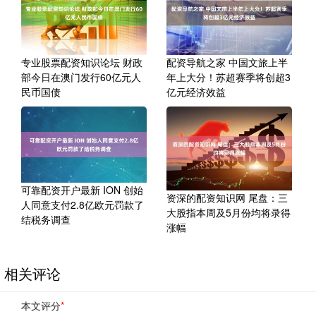
专业股票配资知识论坛 财政
配资导航之家 中国文旅上半
部今日在澳门发行60亿元人
年上大分！苏超赛季将创超3
民币国债
亿元经济效益
可靠配资开户最新 ION 创始
资深的配资知识网 尾盘：三
人同意支付2.8亿欧元罚款了
大股指本周及5月份均将录得
结税务调查
涨幅
相关评论
本文评分
*